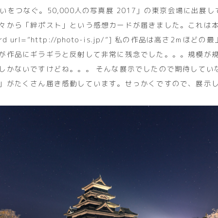
IS”想いをつなぐ。50,000人の写真展 2017」の東京会場に出展
々から「絆ポスト」という感想カードが届きました。これは
ard url=”http://photo-is.jp/”] 私の作品は高さ2ｍほ
が作品にギラギラと反射して非常に残念でした。。。規模が
しかないですけどね。。。 そんな展示でしたので期待してい
」がたくさん届き感動しています。せっかくですので、展示