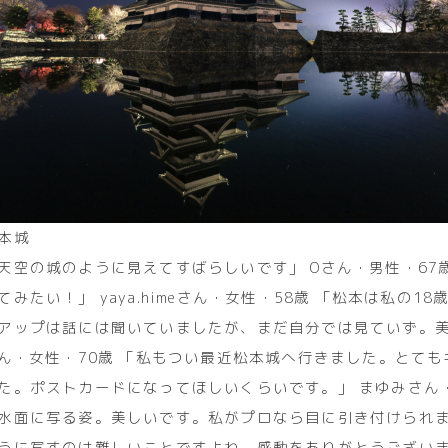
本城
天空の城のように見えてすばらしいです」 Oさん・男性・67
みたい！」 yaya.himeさん・女性・58歳 「松本は私の1
アップは話には聞いていましたが、まだ自分では見ていず。
さん・女性・70歳 「私もつい最近松本城へ行きました。とて
た。ポストカードになってほしいくらいです。」 まゆみさん
水面に写る姿。美しいです。私がプロなら目に引き付けられ
うに写すのは難しいことですよね。感動をありがとうございます。