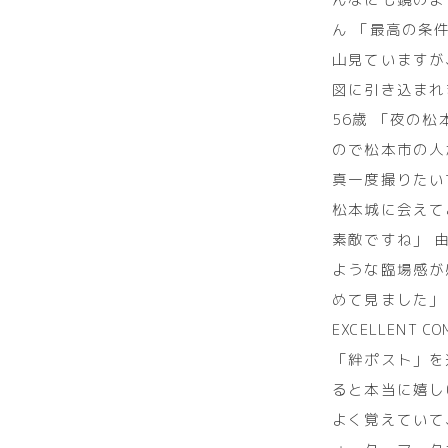
ん 「最高の条
山見ていますが
図に引き込まれ
56歳 「夜の
ので松本市の人
真一度撮りたい
松本城に会えて
素敵ですね」 
ような臨場感が
めて見ました」 のり
EXCELLENT
「絆ポスト」を
ると本当に嬉し
よく覚えていて