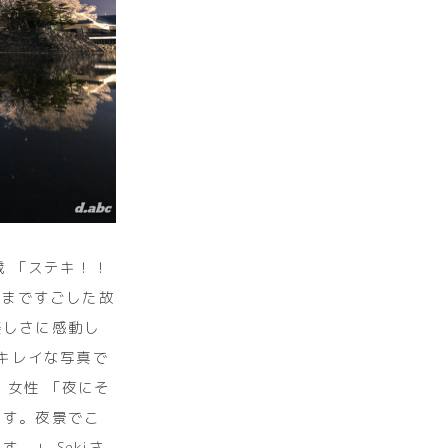
歳 「ステキ！！
8歳まですごした故
美しさに感動し
もキレイな写真で
・女性 「夜にそ
ます。夜景でこ
」 Sekiさ