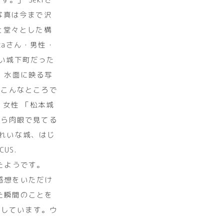
写真は今まで沢
と堂々とした構
kaさん・男性・
い城下町だった
。水面に映る写
。こんなところで
・女性 「松本城
から肉眼で見てる
きれいな城、はじ
US.
かったようです。
感想をいただけ
た瞬間のことを
稿しています。ウ