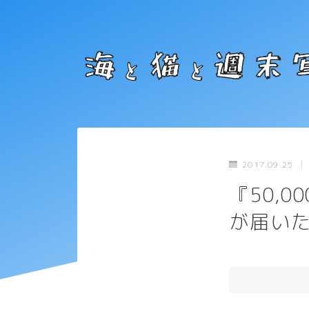
2017.09.25
『50,
が届い