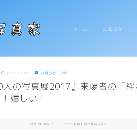
テキストを入力
ホーム
お知らせ
HOME
2023.12.17
お知らせ
PR
お知らせ
000人の写真展2017』来場者の「
た！嬉しい！
新着記事一覧
プロフィール
記事内に商品プロモーションを含む場合があります
コンタクト