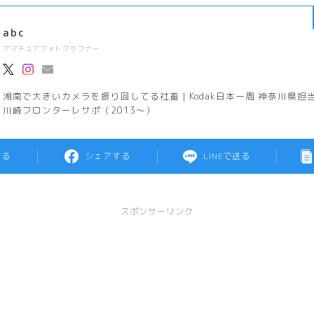
abc
アマチュアフォトグラファー
湘南で大きいカメラを振り回してる社畜｜Kodak日本一周 神奈川県担当
川崎フロンターレサポ（2013～）
する
シェアする
LINEで送る
スポンサーリンク