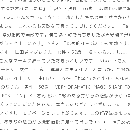
件で撮影されましたね」 無記名・男性・76歳 「名城松本城の
、d.abcさんの写した1枚とても凛とした空気の中で華やかさ
ました。これからも素敵な写真とりつづけてください。」 Ta
松本城幻想的で素敵です。僕も城下町で育ちましたが天守閣の無
がうらやましいです」 Nさん 「幻想的なお城とても素敵です
です」 世田谷マダムさん・女性・50歳 「松本から来ました
こんなステキに撮っていただきうれしいです」 Nikon-Nさん
由美さん・女性・40歳 「写真とは思えない、と言うかこの場
感じられました」 中田さん・女性 「松本出身ですがこんな
さん・男性・56歳 「VERY DRAMATIC IMAGE. SHARP FOC
 COMPOSITION」 R.Mさん 松本に縁のある方からの感想が多
送っていただいた皆さん、本当にありがとうございました。 
いですし、モチベーションも上がります。 この作品は撮影し
、あまりの感動から撮影直後に撮って出しでInstagramに投