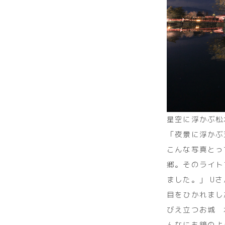
星空に浮かぶ松
「夜景に浮かぶ
こんな写真とって
郷。そのライト
ました。」 U
目をひかれまし
びえ立つお城 
んなにも鏡のよ