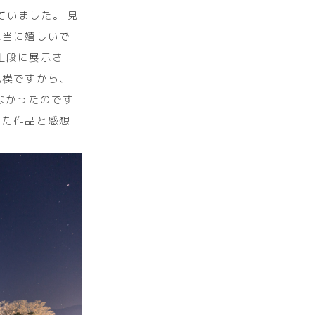
していました。 見
本当に嬉しいで
どの最上段に展示さ
規模ですから、
なかったのです
した作品と感想