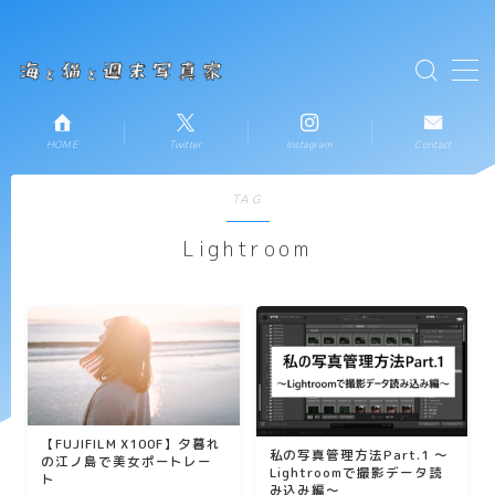
テキストを入力
MENU
HOME
Twitter
Instagram
Contact
HOME
TAG
お知らせ
Lightroom
新着記事一覧
プロフィール
コンタクト
【FUJIFILM X100F】夕暮れ
私の写真管理方法Part.1 ～
の江ノ島で美女ポートレー
Lightroomで撮影データ読
ト
み込み編～