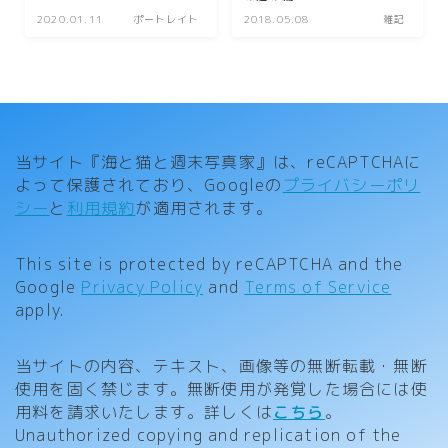
2020.01.11
ポートレイト
2018.05.08
雑記
当サイト『海と猫と週末写真家』は、reCAPTCHAに
よって保護されており、Googleの
プライバシーポリ
シー
と
利用規約
が適用されます。
This site is protected by reCAPTCHA and the
Google
Privacy Policy
and
Terms of Service
apply.
当サイトの内容、テキスト、画像等の無断転載・無断
使用を固く禁じます。無断使用が発覚した場合には使
用料を請求いたします。詳しくは
こちら
。
Unauthorized copying and replication of the