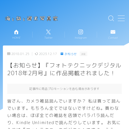
テキストを入力
MENU
HOME
Twitter
Instagram
Contact
HOME
2018.01.25
2023.12.17
お知らせ
PR
お知らせ
【お知らせ】『フォトテクニックデジタル
2018年2月号』に作品掲載されました！
新着記事一覧
プロフィール
記事内に商品プロモーションを含む場合があります
皆さん、カメラ雑誌読んでいますか？ 私は買って読ん
コンタクト
でいます。もちろん全てではないですけどね。買わな
い場合は、ほぼ全ての雑誌を店頭でパラパラ読んだ
り、Kindle Unlimitedで読んだりしています。 お気に