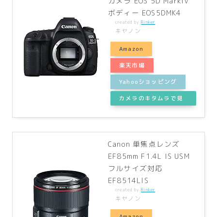
カメラ EOS 5D MarkIV
ボディー EOS5DMK4
created by
Rinker
キヤノン
Amazon
楽天市場
Yahooショッピング
カメラのキタムラで見
る
Canon 単焦点レンズ
EF85mm F1.4L IS USM
フルサイズ対応
EF8514LIS
created by
Rinker
キヤノン
Amazon