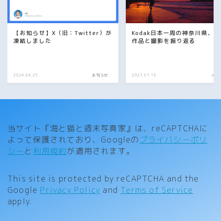
【お知らせ】X（旧：Twitter）が
Kodak日本一周の神奈川県、全
凍結しました
作品と撮影を振り返る
2024.04.25
お知らせ
2021.01.15
イベ
当サイト『海と猫と週末写真家』は、reCAPTCHAに
よって保護されており、Googleの
プライバシーポリ
シー
と
利用規約
が適用されます。
This site is protected by reCAPTCHA and the
Google
Privacy Policy
and
Terms of Service
apply.