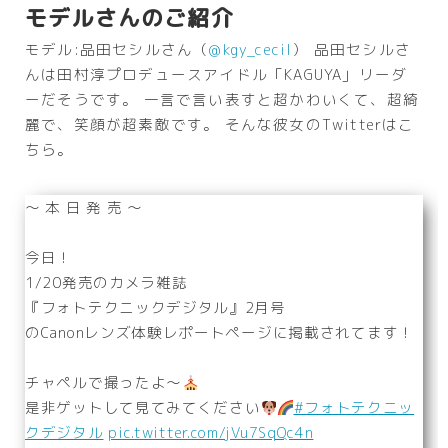
モデルさんのご紹介
モデル:品田セシルさん（
@kgy_cecil
） 品田セシルさ
んは田村淳プロデュースアイドル「KAGUYA」リーダ
ーだそうです。 一言で言い表すと超かわいくて、超綺
麗で、笑顔が超素敵です。 そんな彼女のTwitterはこ
ちら。
〜 本 日 発 売 〜
今日！
1/20発売のカメラ雑誌
『フォトテクニックデジタル』2月号
のCanonレンズ体験レポートページに掲載されてます！
チャペルで撮ったよ〜
是非ゲットして見てみてください
#フォトテクニッ
クデジタル
pic.twitter.com/jVu7SqQc4n