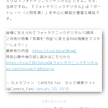
入りは『フォトテクニックデジタル』ですよ。ええ、
当然ですね。 『フォトテクニックデジタル』は「ポー
トレート（人物写真）」を中心に解説が豊富な雑誌で
す。
皆様に支えられてフォトテクニックデジタル10周年
２月号の特集「写真を“作品”に変えるRAW現像をマスタ
ーしよう！」
最新号の内容：
https://t.co/2oLal9hxwC
特別公開中身の試し読みはこちらから
https://t.co/Z3GI5Ujzn0
#フォトテクニックデジタル
pic.twitter.com/FJkRd2zjju
— カメラファン・CAMERA fan カメラ検索サイト
(@Camera_Fan)
January 20, 2018
スポンサーリンク