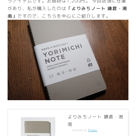
うアイテムです。お値段は1,200円。 今回店頭に在庫
があり、私が購入したのは
「よりみちノート 鎌倉・湘
南」
ですので、こちらを中心にご紹介します。
よりみちノート 鎌倉・湘
南
created by
Rinker