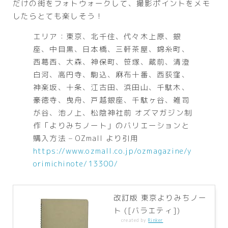
だけの街をフォトウォークして、撮影ポイントをメモ
したらとても楽しそう！
エリア：東京、北千住、代々木上原、銀
座、中目黒、日本橋、三軒茶屋、錦糸町、
西葛西、大森、神保町、笹塚、蔵前、清澄
白河、高円寺、駒込、麻布十番、西荻窪、
神楽坂、十条、江古田、浜田山、千駄木、
豪徳寺、曳舟、戸越銀座、千駄ヶ谷、雑司
が谷、池ノ上、松陰神社前 オズマガジン制
作「よりみちノート」のバリエーションと
購入方法 – OZmall より引用
https://www.ozmall.co.jp/ozmagazine/y
orimichinote/13300/
改訂版 東京よりみちノー
ト ([バラエティ])
created by
Rinker