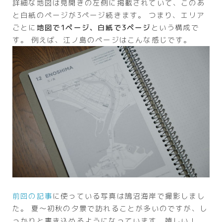
詳細な地図は見開きの左側に掲載されていて、このあ
と白紙のページが3ページ続きます。 つまり、エリア
ごとに
地図で1ページ、白紙で3ページ
という構成で
す。 例えば、江ノ島のページはこんな感じです。
前回の記事
に使っている写真は鵠沼海岸で撮影しまし
た。 夏～初秋の夕景で訪れることが多いのですが、し
っかりと書き込めるようになっています。嬉しい！