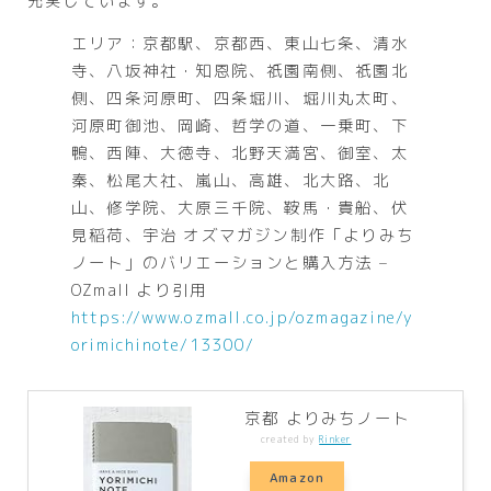
充実しています。
エリア：京都駅、京都西、東山七条、清水
寺、八坂神社・知恩院、祇園南側、祇園北
側、四条河原町、四条堀川、堀川丸太町、
河原町御池、岡崎、哲学の道、一乗町、下
鴨、西陣、大徳寺、北野天満宮、御室、太
秦、松尾大社、嵐山、高雄、北大路、北
山、修学院、大原三千院、鞍馬・貴船、伏
見稲荷、宇治 オズマガジン制作「よりみち
ノート」のバリエーションと購入方法 –
OZmall より引用
https://www.ozmall.co.jp/ozmagazine/y
orimichinote/13300/
京都 よりみちノート
created by
Rinker
Amazon