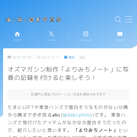
テキストを入力
MENU
HOME
Twitter
Instagram
Contact
HOME
2018.10.09
2023.12.17
雑記
PR
お知らせ
オズマガシン制作「よりみちノート」に写
真の記録を付けると楽しそう！
新着記事一覧
プロフィール
記事内に商品プロモーションを含む場合があります
たまにLOFTや東急ハンズで面白そうなものがないか隅
コンタクト
から隅まで歩き回る
abc
(
@dabcphoto
)です。 東急ハ
ンズで見付けたアイテムがなかなか面白そうだったの
で、紹介したいと思います。
「よりみちノート」
とい