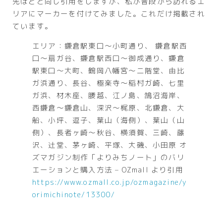
先ほどと同じ引用をしますが、私が普段から訪れるエ
リアにマーカーを付けてみました。これだけ掲載され
ています。
エリア：
鎌倉駅東口～小町通り、 鎌倉駅西
口～扇ガ谷、鎌倉駅西口～御成通り、鎌倉
駅東口～大町、鶴岡八幡宮～二階堂、由比
ガ浜通り、長谷、極楽寺～稲村ガ崎、七里
ガ浜、材木座、腰越、江ノ島、鵠沼海岸
、
西鎌倉～鎌倉山、深沢～梶原、
北鎌倉
、大
船、小坪、逗子、葉山（海側）、葉山（山
側）、長者ヶ崎～秋谷、横須賀、三崎、藤
沢、辻堂、茅ヶ崎、平塚、大磯、小田原 オ
ズマガジン制作「よりみちノート」のバリ
エーションと購入方法 – OZmall より引用
https://www.ozmall.co.jp/ozmagazine/y
orimichinote/13300/