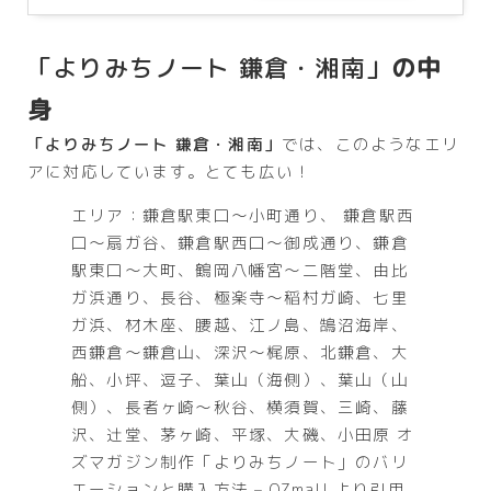
「よりみちノート 鎌倉・湘南」
の中
身
「よりみちノート 鎌倉・湘南」
では、このようなエリ
アに対応しています。とても広い！
エリア：鎌倉駅東口～小町通り、 鎌倉駅西
口～扇ガ谷、鎌倉駅西口～御成通り、鎌倉
駅東口～大町、鶴岡八幡宮～二階堂、由比
ガ浜通り、長谷、極楽寺～稲村ガ崎、七里
ガ浜、材木座、腰越、江ノ島、鵠沼海岸、
西鎌倉～鎌倉山、深沢～梶原、北鎌倉、大
船、小坪、逗子、葉山（海側）、葉山（山
側）、長者ヶ崎～秋谷、横須賀、三崎、藤
沢、辻堂、茅ヶ崎、平塚、大磯、小田原 オ
ズマガジン制作「よりみちノート」のバリ
エーションと購入方法 – OZmall より引用