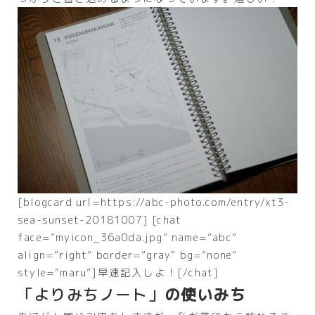
[blogcard url=https://abc-photo.com/entry/xt3-
sea-sunset-20181007] [chat
face=”myicon_36a0da.jpg” name=”abc”
align=”right” border=”gray” bg=”none”
style=”maru”]早速記入しよ！[/chat]
「よりみちノート」
の使いみち