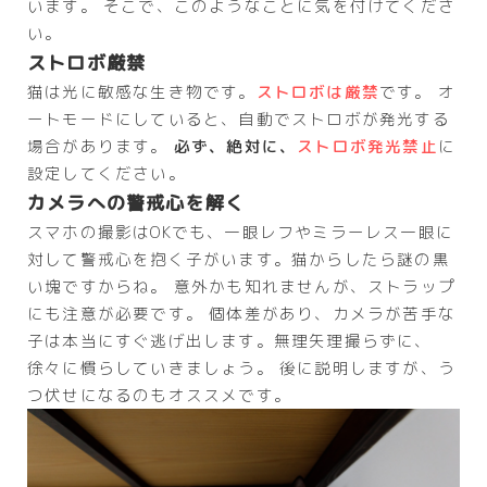
います。 そこで、このようなことに気を付けてくださ
い。
ストロボ厳禁
猫は光に敏感な生き物です。
ストロボは厳禁
です。
オ
ートモードにしていると、自動でストロボが発光する
場合があります。
必ず、絶対に、
ストロボ発光禁止
に
設定してください。
カメラへの警戒心を解く
スマホの撮影はOKでも、一眼レフやミラーレス一眼に
対して警戒心を抱く子がいます。猫からしたら謎の黒
い塊ですからね。 意外かも知れませんが、ストラップ
にも注意が必要です。 個体差があり、カメラが苦手な
子は本当にすぐ逃げ出します。無理矢理撮らずに、
徐々に慣らしていきましょう。 後に説明しますが、う
つ伏せになるのもオススメです。