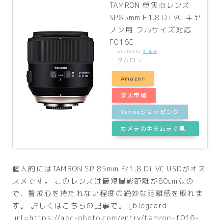
TAMRON 単焦点レンズ
SP85mm F1.8 Di VC キヤ
ノン用 フルサイズ対応
F016E
created by
Rinker
タムロン
Amazon
楽天市場
Yahooショッピング
カメラのキタムラで見
る
個人的にはTAMRON SP 85mm F/1.8 Di VC USDがオス
スメです。 このレンズは最短撮影距離が80cmなの
で、警戒心を持たれない程度の絶妙な距離感を取れま
す。 詳しくはこちらの記事で。 [blogcard
url=https://abc-photo.com/entry/tamron-f016-