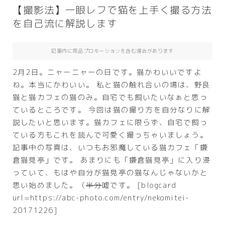
【撮影法】一眼レフで猫を上手く撮る方法
を自己流に解説します
記事内に商品プロモーションを含む場合があります
2月2日。ニャーニャーの日です。猫かわいいですよ
ね。本当にかわいい。 私と猫の触れ合いの場は、野良
猫と猫カフェの猫のみ。自宅でも飼いたいなぁと思っ
ているところです。 今回は猫の撮り方を自分なりに解
説したいと思います。猫カフェに限らず、自宅で飼っ
ている方もこれを読んで可愛く撮っちゃいましょう。
記事中の写真は、いつもお邪魔している猫カフェ「鎌
倉猫見亭」です。 あまりにも「鎌倉猫見亭」に入り浸
っていて、もはや自分が猫見亭の猫なんじゃないかと
思い始めました。（
半分
嘘です。 [blogcard
url=https://abc-photo.com/entry/nekomitei-
20171226]