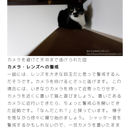
カメラを避けて天井まで逃げられた図
カメラ・レンズへの警戒
一説には、レンズを大きな目玉だと思って警戒するん
だそうです。カメラを向けるとさっと逃げます。 この
場合には、いきなりカメラを持って近寄ったりせず、
カメラを近くに置いて猫と遊びましょう。 置いてある
カメラに近付いてきたら、ちょっと警戒心を解いてき
た証拠です。「なんだこれ？」と探っています。 様子
を見ながら徐々に撮り始めましょう。 シャッター音を
警戒するかもしれないので、一旦カメラを置いたまま