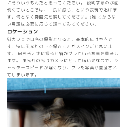
にそういうもんだと思ってください。 説明するのが面
倒くさいところは、「良い感じ」という表現で逃げま
す。何となく雰囲気を察してください。(雑 わからな
い用語は必要に応じて調べてみてください。
ロケーション
猫カフェや自宅の撮影となると、基本的には室内で
す。特に蛍光灯の下で撮ることがメインだと思いま
す。 何も考えずに撮ると猫がブレている写真を量産し
ます。 蛍光灯の光はカメラにとって暗い光なので、シ
ャッタースピードが遅くなり、ブレた写真が量産され
てしまいます。