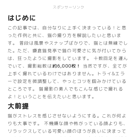
スポンサーリンク
はじめに
この記事では、自分なりに上手く決まっている！と思
った作例と共に、猫の撮り方を解説したいと思いま
す。 普段は風景やスナップばかりで、猫とは無縁でし
た。ただ、鎌倉猫見亭で猫の可愛さに気が付いてから
は、狂ったように撮影をしています。 十数回足を運ん
でいて、撮影総数は
約6,000枚！
当然ですが、全てが
上手く撮れているわけではありません。トライ&エラ
ーで設定を微調整して、やっとコツを掴みかけている
ところです。 猫撮影の素人でもこんな感じで撮れる
よ！ということを伝えたいと思います。
大前提
猫がストレスを感じさせないようにする。これが何よ
りも大事です。 不機嫌な顔や怖がっている顔よりも、
リラックスしている可愛い顔のほうが良いに決まって