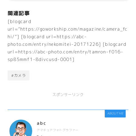
関連記事
[blogcard
url=”https://goworkship.com/magazine/camera_fc
hi/”] [blogcard url=https://abc-
photo.com/entry/nekomitei-20171226] [blogcard
url=https://abc-photo.com/entry/tamron-f016-
sp85mmf1-8divcusd-0001]
#カメラ
スポンサーリンク
ABOUT ME
abc
アマチュアフォトグラファー