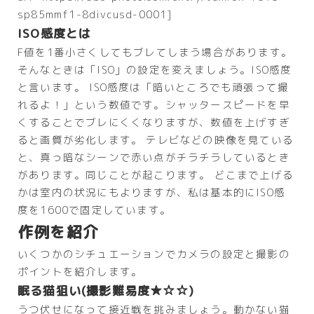
sp85mmf1-8divcusd-0001]
ISO感度とは
F値を1番小さくしてもブレてしまう場合があります。
そんなときは「ISO」の設定を変えましょう。ISO感度
と言います。 ISO感度は「暗いところでも頑張って撮
れるよ！」という数値です。シャッタースピードを早
くすることでブレにくくなりますが、数値を上げすぎ
ると画質が劣化します。 テレビなどの映像を見ている
と、真っ暗なシーンで赤い点がチラチラしているとき
があります。同じことが起こります。 どこまで上げる
かは室内の状況にもよりますが、私は基本的にISO感
度を1600で固定しています。
作例を紹介
いくつかのシチュエーションでカメラの設定と撮影の
ポイントを紹介します。
眠る猫狙い(撮影難易度★☆☆)
うつ伏せになって接近戦を挑みましょう。動かない猫