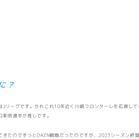
に？
はJリーグです。かれこれ10年近く川崎フロンターレを応援し
口彰悟選手が推しです。
てきたのでずっとDAZN観戦だったのですが、2023シーズン終