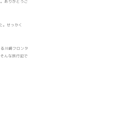
た。ありがとうご
した。せっかく
いる川崎フロンタ
。そんな旅行記で