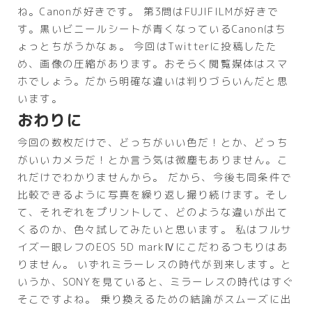
ね。Canonが好きです。 第3問はFUJIFILMが好きで
す。黒いビニールシートが青くなっているCanonはち
ょっとちがうかなぁ。 今回はTwitterに投稿したた
め、画像の圧縮があります。おそらく閲覧媒体はスマ
ホでしょう。だから明確な違いは判りづらいんだと思
います。
おわりに
今回の数枚だけで、どっちがいい色だ！とか、どっち
がいいカメラだ！とか言う気は微塵もありません。こ
れだけでわかりませんから。 だから、今後も同条件で
比較できるように写真を繰り返し撮り続けます。そし
て、それぞれをプリントして、どのような違いが出て
くるのか、色々試してみたいと思います。 私はフルサ
イズ一眼レフのEOS 5D markⅣにこだわるつもりはあ
りません。 いずれミラーレスの時代が到来します。と
いうか、SONYを見ていると、ミラーレスの時代はすぐ
そこですよね。 乗り換えるための結論がスムーズに出