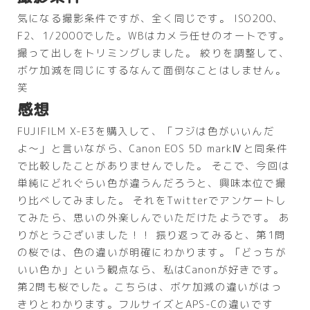
気になる撮影条件ですが、全く同じです。 ISO200、
F2、1/2000でした。WBはカメラ任せのオートです。
撮って出しをトリミングしました。 絞りを調整して、
ボケ加減を同じにするなんて面倒なことはしません。
笑
感想
FUJIFILM X-E3を購入して、「フジは色がいいんだ
よ〜」と言いながら、Canon EOS 5D markⅣと同条件
で比較したことがありませんでした。 そこで、今回は
単純にどれぐらい色が違うんだろうと、興味本位で撮
り比べしてみました。 それをTwitterでアンケートし
てみたら、思いの外楽しんでいただけたようです。 あ
りがとうございました！！ 振り返ってみると、第1問
の桜では、色の違いが明確にわかります。「どっちが
いい色か」という観点なら、私はCanonが好きです。
第2問も桜でした。こちらは、ボケ加減の違いがはっ
きりとわかります。フルサイズとAPS-Cの違いです