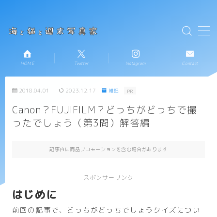
テキストを入力
MENU
HOME
Twitter
Instagram
Contact
HOME
2018.04.01
2023.12.17
雑記
PR
お知らせ
Canon？FUJIFILM？どっちがどっちで撮
ったでしょう（第3問）解答編
新着記事一覧
プロフィール
記事内に商品プロモーションを含む場合があります
コンタクト
スポンサーリンク
はじめに
前回の記事で、どっちがどっちでしょうクイズについ