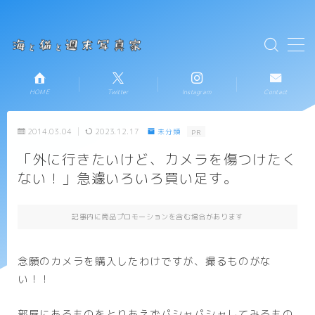
テキストを入力
MENU
HOME
Twitter
Instagram
Contact
HOME
2014.03.04
2023.12.17
未分類
PR
お知らせ
「外に行きたいけど、カメラを傷つけたく
ない！」急遽いろいろ買い足す。
新着記事一覧
プロフィール
記事内に商品プロモーションを含む場合があります
コンタクト
念願のカメラを購入したわけですが、撮るものがな
い！！
部屋にあるものをとりあえずパシャパシャしてみるもの