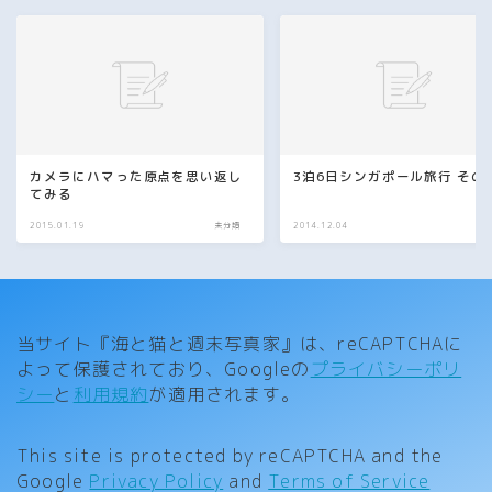
カメラにハマった原点を思い返し
3泊6日シンガポール旅行 その
てみる
2015.01.19
未分類
2014.12.04
未
当サイト『海と猫と週末写真家』は、reCAPTCHAに
よって保護されており、Googleの
プライバシーポリ
シー
と
利用規約
が適用されます。
This site is protected by reCAPTCHA and the
Google
Privacy Policy
and
Terms of Service