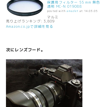
保護用フィルター 55 mm 無色
透明 MC-N 019088
posted with
amazlet
at 14.03.05
マルミ
売り上げランキング: 3,809
Amazon.co.jpで詳細を見る
次にレンズフード。