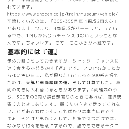
れています。
https://www.enoden.co.jp/train/museum/vehicle/
在籍しているのは、「305-355号⾞ 1編成2両のみ」
とあります。つまり、4両編成がバーーっと走ってい
る中で、1回しか出会うチャンスはないということな
んです。ちょいレア。 さて、ここからが本題です。
基本的には『運』
予めお断りをしておきますが、シャッターチャンスに
巡り会えるかどうかは『運』です。 いつ止むかもわか
らない雪の日に、私が撮りたいところで300系を撮れ
たのは、
天気と車両編成の運、そして計算
でした。 車
両の向きは入れ替わるときがあります。4両編成のう
ち、300系の2両が鎌倉駅寄りのときもあれば、藤沢駅
寄りのときもあります。 撮りたい向きで走ってくれな
いことがあるわけです。こればかりは本当に運です。
まぁ、それはともかくとして、無策で待つだけでは、
なかなか時間を無駄にするので、誰でもできるテクニ