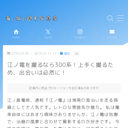
テキストを入力
MENU
HOME
Twitter
Instagram
Contact
HOME
2018.04.06
2023.12.17
雑記
PR
お知らせ
江ノ電を撮るなら300系！上手く撮るた
め、出会いは必然に！
新着記事一覧
プロフィール
記事内に商品プロモーションを含む場合があります
江ノ島電鉄、通称『江ノ電』は湘南の海沿いを走る路
コンタクト
線として大人気です。レトロな雰囲気が魅力。 私は電
車自体にはあまり興味がありませんが、江ノ電は別腹
で、沿線の風景と合わせて撮影するのが好きです。 今