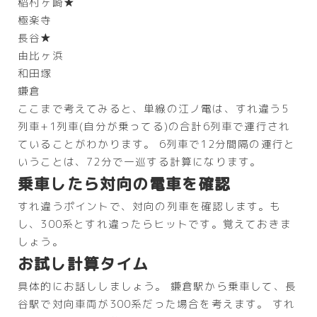
稲村ヶ崎★
極楽寺
長谷★
由比ヶ浜
和田塚
鎌倉
ここまで考えてみると、単線の江ノ電は、すれ違う5
列車+1列車(自分が乗ってる)の合計6列車で運行され
ていることがわかります。 6列車で12分間隔の運行と
いうことは、72分で一巡する計算になります。
乗車したら対向の電車を確認
すれ違うポイントで、対向の列車を確認します。も
し、300系とすれ違ったらヒットです。覚えておきま
しょう。
お試し計算タイム
具体的にお話ししましょう。 鎌倉駅から乗車して、長
谷駅で対向車両が300系だった場合を考えます。 すれ