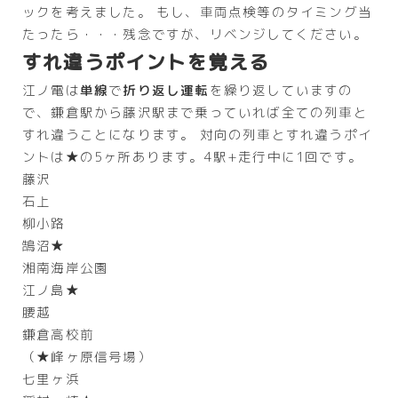
ックを考えました。 もし、車両点検等のタイミング当
たったら・・・残念ですが、リベンジしてください。
すれ違うポイントを覚える
江ノ電は
単線
で
折り返し運転
を繰り返していますの
で、鎌倉駅から藤沢駅まで乗っていれば全ての列車と
すれ違うことになります。 対向の列車とすれ違うポイ
ントは★の5ヶ所あります。4駅+走行中に1回です。
藤沢
石上
柳小路
鵠沼★
湘南海岸公園
江ノ島★
腰越
鎌倉高校前
（★峰ヶ原信号場）
七里ヶ浜