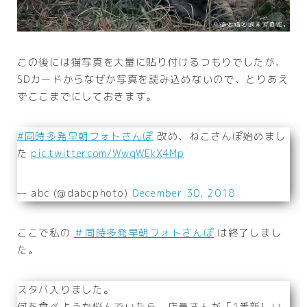
この後には猫写真を大量に貼り付けるつもりでしたが、
SDカードからなぜか写真を読み込めないので、とりあえ
ずここまでにしておきます。
#同時多発早朝フォトさんぽ
改め、ねこさんぽ始めまし
た
pic.twitter.com/WwqWEkX4Mp
— abc (@dabcphoto)
December 30, 2018
ここで私の
＃同時多発早朝フォトさんぽ
は終了しまし
た。
スタバ入りました。
何を食べようか悩んでいたら、店員さんが「1番新しい