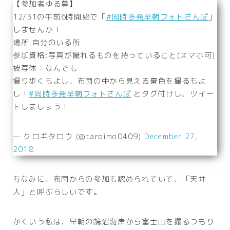
【参加者ゆる募】
12/31の午前6時開始で「
#同時多発早朝フォトさんぽ
」
しませんか！
場所:自分のいる所
参加資格:写真が撮れるものを持っていること(スマホ可)
被写体：なんでも
撮り歩くもよし、布団の中から見える景色を撮るもよ
し！
#同時多発早朝フォトさんぽ
とタグ付けし、ツイー
トしましょう！
— クロギタロウ (@taroimo0409)
December 27,
2018
ちなみに、布団からの参加も認められていて、「天井
人」と呼ぶらしいです。
かくいう私は、早朝の鵠沼海岸から富士山を撮るつもり