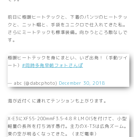
前日に極暖ヒートテックと、下着のパンツのヒートテッ
クと、ニット帽と、手袋をユニクロで仕入れてきた私。
さらにミートテックも標準装備。向かうところ敵なしで
す。
極暖ヒートテックを身にまとい、いざ出発！（手動ツイ
ート）
#同時多発早朝フォトさんぽ
— abc (@dabcphoto)
December 30, 2018
海が近付くに連れてテンションも上がります。
X-E3にXF55-200mmF3.5-4.8 R LM OISを付けて、小型
軽量の長所を打ち消す愚行。主力のX-T3は広角ズーム。
東の空が明るくなってきた。（まだ電車）