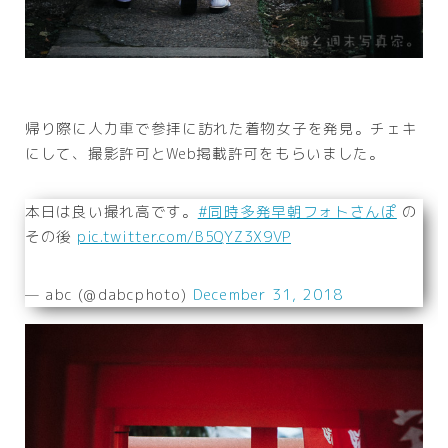
帰り際に人力車で参拝に訪れた着物女子を発見。チェキ
にして、撮影許可とWeb掲載許可をもらいました。
本日は良い撮れ高です。
#同時多発早朝フォトさんぽ
の
その後
pic.twitter.com/B5QYZ3X9VP
— abc (@dabcphoto)
December 31, 2018
Follow Me