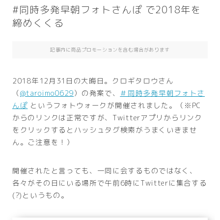
#同時多発早朝フォトさんぽ で2018年を
締めくくる
記事内に商品プロモーションを含む場合があります
2018年12月31日の大晦日。クロギタロウさん
（
@taroimo0629
）の発案で、
＃同時多発早朝フォトさ
んぽ
というフォトウォークが開催されました。（※PC
からのリンクは正常ですが、Twitterアプリからリンク
をクリックするとハッシュタグ検索がうまくいきませ
ん。ご注意を！）
開催されたと言っても、一同に会するものではなく、
各々がその日にいる場所で午前6時にTwitterに集合する
(?)というもの。