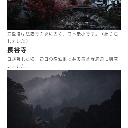
五重塔は法隆寺の次に古く、日本最小です。（撮り忘
れました）
長谷寺
日が暮れた頃、初日の宿泊地である長谷寺周辺に到着
しました。