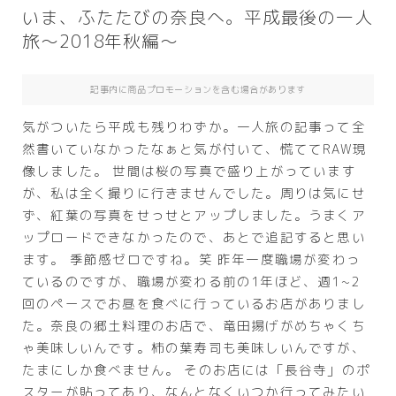
いま、ふたたびの奈良へ。平成最後の一人
旅～2018年秋編～
記事内に商品プロモーションを含む場合があります
気がついたら平成も残りわずか。一人旅の記事って全
然書いていなかったなぁと気が付いて、慌ててRAW現
像しました。 世間は桜の写真で盛り上がっています
が、私は全く撮りに行きませんでした。周りは気にせ
ず、紅葉の写真をせっせとアップしました。うまくア
ップロードできなかったので、あとで追記すると思い
ます。 季節感ゼロですね。笑 昨年一度職場が変わっ
ているのですが、職場が変わる前の1年ほど、週1~2
回のペースでお昼を食べに行っているお店がありまし
た。奈良の郷土料理のお店で、竜田揚げがめちゃくち
ゃ美味しいんです。柿の葉寿司も美味しいんですが、
たまにしか食べません。 そのお店には「長谷寺」のポ
スターが貼ってあり、なんとなくいつか行ってみたい