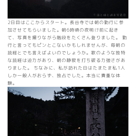
2日目はここからスタート。長谷寺では朝の勤行に参
加させてもらいました。朝6時頃の夜明け前に起き
て、写真を撮りながら階段をたくさん登りました。 勤
行と言ってもピンとこないかもしれませんが、毎朝の
読経とでも言えばよいのでしょうか。歌のような独特
な読経は迫力があり、朝の静寂を打ち破る力強さがあ
りました。 ちなみに、私が訪れた日はたまたま私1人
しか一般人がおらず、独占でした。本当に貴重な体
験。