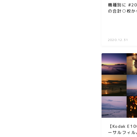
機種別に #2
の合計○枚か
2020.12.31
【Kodak E
ーサルフィル