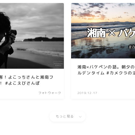
湘南×バケペンの話。朝夕の
ルデンタイム #カメクラの沼
客！よこっちさんと湘南フ
！ #よこえびさんぽ
フォトウォーク
2019.12.17
もっと見る