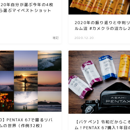
020年自分が選ぶ今年の4枚
ら選ぶマイベストショット
2020年の振り返りと中判
ルム沼 #カメクラの沼カレ2
雑記
2020.12.20
100】PENTAX 67で撮るリバ
【バケペン】令和だからこ
ムの世界（作例32枚）
ム！PENTAX 67購入1年