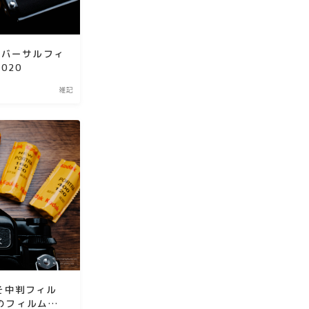
リバーサルフィ
020
雑記
そ中判フィル
目のフィルム別